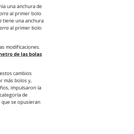
nía una anchura de
morra
al primer bolo
a
tiene una anchura
orra
al primer bolo
as modificaciones.
metro de las bolas
e estos cambios
ar más bolos y,
ños, impulsaron la
 categoría de
s que se opusieran