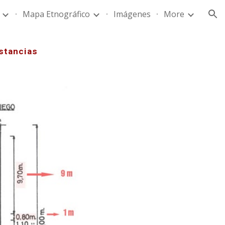
Mapa Etnográfico
Imágenes
More
ion
istancias