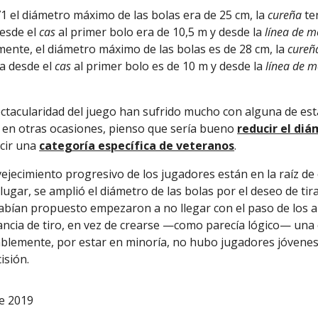
1 el diámetro máximo de las bolas era de 25 cm, la
cureña
te
desde el
cas
al primer bolo era de 10,5 m y desde la
línea de 
mente, el diámetro máximo de las bolas es de 28 cm, la
cureñ
ia desde el
cas
al primer bolo es de 10 m y desde la
línea de m
pectacularidad del juego han sufrido mucho con alguna de est
en otras ocasiones, pienso que sería bueno
reducir el diá
ucir una
categoría específica de veteranos
.
vejecimiento progresivo de los jugadores están en la raíz d
ugar, se amplió el diámetro de las bolas por el deseo de tir
abían propuesto empezaron a no llegar con el paso de los a
tancia de tiro, en vez de crearse —como parecía lógico— una
blemente, por estar en minoría, no hubo jugadores jóvene
isión.
re 2019