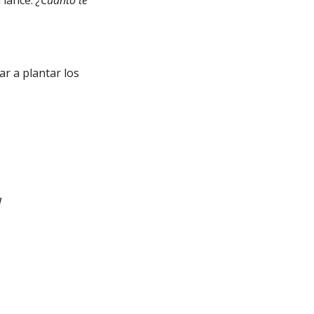
n lance.
¿Cuánto te
ar a plantar los
!