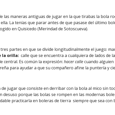
a de las maneras antiguas de jugar en la que tirabas la bola r
 ella. La tenías que parar antes de que pasase del último bo
cogido en Quisicedo (Merindad de Sotoscueva).
s tres partes en que se divide longitudinalmente el juego: ma
 la orilla:
calle que se encuentra a cualquiera de lados de la 
lle central. Es común la expresión:
hacer calle
cuando alguien 
ureña para ayudar a que su compañero afine la puntería y cie
 de jugar que consiste en derribar con la bola al mico sin toc
en desuso porque las bolas se rompen en las modernas bol
ble practicarla en boleras de tierra siempre que sea con b