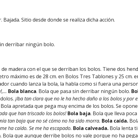
r. Bajada. Sitio desde donde se realiza dicha acción.
sin derribar ningún bolo.
co de madera con el que se derriban los bolos. Tiene dos hen
etro máximo es de 28 cm. en Bolos Tres Tablones y 25 cm. 
ador cuando lanza la bola, la habla como si fuera una perso
!,...
Bola blanca
. Bola que pasa sin derribar ningún bolo.
Bo
dolos.
¡Iba tan clara que no le ha hecho daño a los bolos y por e
. Bola apretada que pega muy encima de los bolos. Se opone 
rada que han triscado los bolos!
Bola baja
. Bola que lleva poca
enía tan baja que no sé cómo no ha sido morra.
Bola caída.
Bol
 me ha caído. Se me ha escapado.
Bola calveada.
Bola lenta t
a
. Bola que aunque derribe bolos no vale porque no ha peg