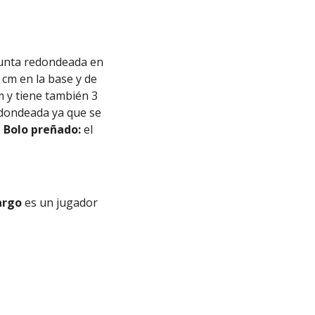
punta redondeada en
 cm en la base y de
m y tiene también 3
edondeada ya que se
.
Bolo preñado:
el
argo
es un jugador