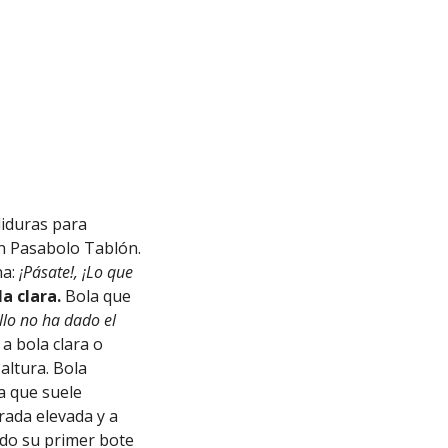
diduras para
en Pasabolo Tablón.
na:
¡Pásate!, ¡Lo que
la clara.
Bola que
llo no ha dado el
a bola clara o
 altura. Bola
a que suele
irada elevada y a
ado su primer bote