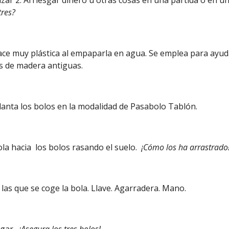
alizar 2. Arriesgar dinero u otras cosas en una partida o en u
tres?
 hace muy plástica al empaparla en agua. Se emplea para ayud
s de madera antiguas.
lanta los bolos en la modalidad de Pasabolo Tablón.
bola hacia los bolos rasando el suelo.
¡Cómo los ha arrastrado
 las que se coge la bola. Llave. Agarradera. Mano.