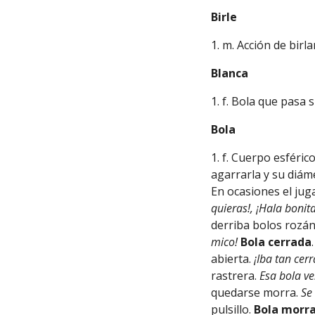
Birle
1. m. Acción de birla
Blanca
1. f. Bola que pasa 
Bola
1. f. Cuerpo esféri
agarrarla y su diám
En ocasiones el jug
quieras!, ¡Hala bonita
derriba bolos rozán
mico!
Bola cerrada
abierta.
¡Iba tan cer
rastrera.
Esa bola v
quedarse morra.
Se
pulsillo.
Bola morr