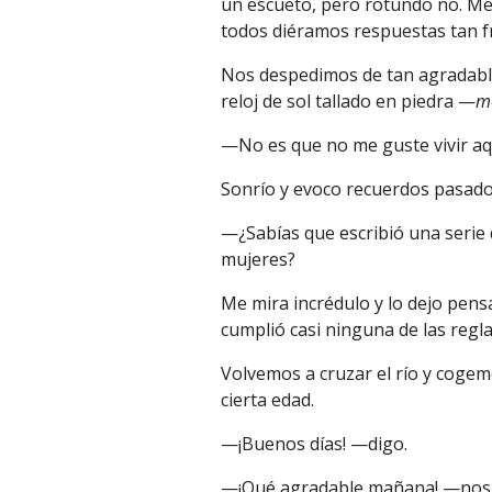
un escueto, pero rotundo no. M
todos diéramos respuestas tan fr
Nos despedimos de tan agradable 
reloj de sol tallado en piedra —
m
—No es que no me guste vivir aq
Sonrío y evoco recuerdos pasados 
—¿Sabías que escribió una serie d
mujeres?
Me mira incrédulo y lo dejo pensa
cumplió casi ninguna de las regl
Volvemos a cruzar el río y cogem
cierta edad.
—¡Buenos días! —digo.
—¡Qué agradable mañana!
—n
os