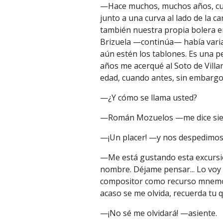
—Hace muchos, muchos años, cuan
junto a una curva al lado de la ca
también nuestra propia bolera en
Brizuela —continúa— había varias
aún estén los tablones. Es una 
años me acerqué al Soto de Villa
edad, cuando antes
, sin embarg
—¿Y cómo se llama usted?
—Román Mozuelos —me dice siem
—¡Un placer! —y nos despedimos
—Me está gustando esta excursi
nombre. Déjame pensar... Lo voy 
compositor como recurso mnemoté
acaso se me olvida, recuerda tu 
—¡No sé me olvidará! —asiente.