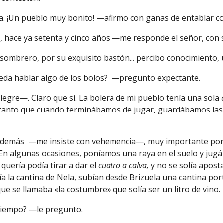
a.
¡Un
pueblo muy bonito! —afirmo con ganas de entablar c
o, hace ya setenta y cinco años —me responde el señor, con 
sombrero, por su exquisito bastón... percibo conocimiento, u
eda hablar algo de los bolos? —pregunto expectante.
gre—. Claro que sí. La bolera de mi pueblo tenía una sola
tanto que cuando terminábamos de jugar, guardábamos las 
 además —me insiste con vehemencia—, muy importante po
 En algunas ocasiones, poníamos una raya en el suelo y ju
 quería podía tirar a dar el
cuatro a calva,
y no se solía aposta
 la cantina de Nela, subían desde Brizuela una cantina port
ue se llamaba «la costumbre» que solía ser un litro de vino.
tiempo? —le pregunto.