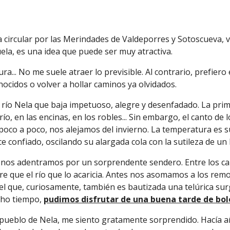
ta circular por las Merindades de Valdeporres y Sotoscueva, v
uela
, es una idea que puede ser muy atractiva.
ra... No me suele atraer lo previsible. Al contrario, prefie
ocidos o volver a hollar caminos ya olvidados.
 río Nela que baja impetuoso, alegre y desenfadado. La pri
río, en las encinas, en los robles... Sin embargo, el canto de
 poco a poco, nos alejamos del invierno. La temperatura es
ce confiado, oscilando su alargada cola con la sutileza de un 
 nos adentramos por un sorprendente sendero. E
ntre los ca
 que el río que lo acaricia. Antes nos asomamos a los remol
el que, curiosamente, también es bautizada una telúrica sur
ucho tiempo,
pudimos disfrutar de una buena tarde de bol
 pueblo de Nela, me siento gratamente sorprendido. Hacía añ