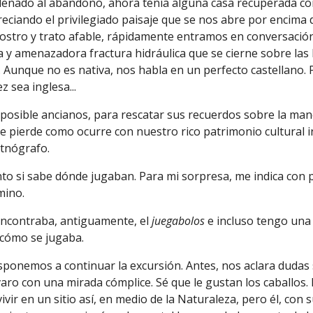
enado al abandono, ahora tenía alguna casa recuperada con
apreciando el privilegiado paisaje que se nos abre por encima
ostro y trato afable, rápidamente entramos en conversació
a y amenazadora fractura hidráulica que se cierne sobre la
. A
unque no es nativa, nos habla en un perfecto castellano. 
z sea inglesa...
posible ancianos, para rescatar sus recuerdos sobre la mane
e pierde como ocurre con nuestro rico patrimonio cultural in
etnógrafo.
o si sabe dónde jugaban. Para mi sorpresa, me indica con pre
amino.
encontraba, antiguamente,
el
j
uegabolos
e incluso tengo una
 cómo se jugaba.
isponemos a continuar la excursión. Antes, nos aclara dudas 
varo con una mirada cómplice. Sé que le gustan los caballos. 
 vivir en un sitio así, en medio de la Naturaleza, pero él, con