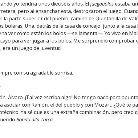
do yo tendría unos dieciséis años. El
juegabolos
estaba un 
rretera
,
pero al ensanchar esta, destrozaron el juego. Cua
 la parte superior del pueblo, camino de Quintanilla de Vald
 boleras. Una, detrás de la casa de concejo, junto a la cas
pena ver cómo están los bolos —se lamenta—. Yo vivo en Mal
rcayo para ver jugar a los bolos. Me sorprendió comprobar 
o,
era un juego de juventud.
pre con su agradable sonrisa.
.
ón,
Álvaro. ¡Tal vez escriba algo! No tengo nada para apunt
a asociar con Ramón, el del pueblo y con Mozart. ¿Qué te p
cnico. Ya sé que es una extraña combinación, pero creo que
querido
R
ondo alla Turca
.