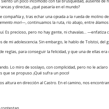
e siento un poco incómodo con
tal
brusquedad, ausente de hi
ancas y directas, ¿qué pasaría en el mundo?
compañía y, tras echar una ojeada a la rueda de molino del p
emento mori
—, continuamos la ruta, río abajo
,
entre álamos 
uí
. E
s precioso, pero no hay gente, ni chavalas… —enfatiza c
de mi adolescencia. Sin embargo, le hablo de Tolstoi, del ge
e reglas, para conseguir la felicidad, y que una de ellas er
ndo. Lo miro de soslayo, con complicidad, pero no le aclaro 
as que se propuso. ¡Qué sufra un poco!
os altura en dirección al Castro. En el camino, nos encont
 contestan
.