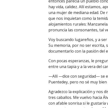
entonces parecía un pueblo cond
hay vida, calidez. Allí estamos, 
una mujer de mediana edad. De r
que nos inquietan como la temid
alojamientos rurales: Manzanela
pronuncia las consonantes, tal ve
Voy buscando lugareños, y a ser 
Su memoria, por no ser escrita, s
documentarlo con la pasión del 
Con pocas esperanzas, le pregunt
entre una tapia y a la vera del c
—Allí —dice con seguridad— se 
Puentedey, pero no sé muy bien
Agradezco la explicación y nos d
tres caballos. Me vuelvo hacia Ál
con afab
le sonrisa
si le gustaría