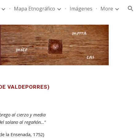
Mapa Etnográfico
Imágenes
More
ion
 DE VALDEPORRES)
ábrego al cierzo y media
del solano al regañón…”
de la Ensenada,
1752)